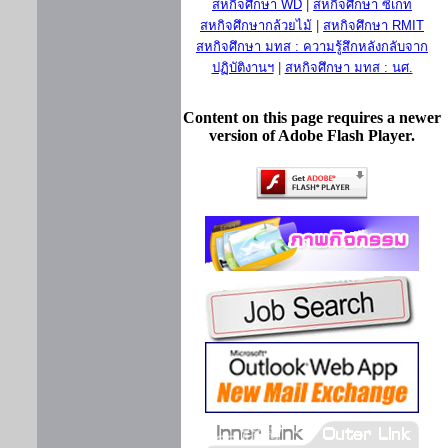
สหกิจศึกษา WD
|
สหกิจศึกษา ซีเกท
สหกิจศึกษากล้วยไม้
|
สหกิจศึกษา RMIT
สหกิจศึกษา มทส : ความรู้สึกหลังกลับจาก
ปฏิบัติงานฯ
|
สหกิจศึกษา มทส : นศ.
Content on this page requires a newer
version of Adobe Flash Player.