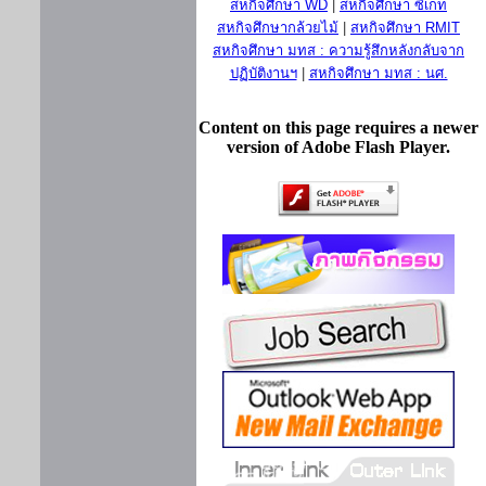
สหกิจศึกษา WD
|
สหกิจศึกษา ซีเกท
สหกิจศึกษากล้วยไม้
|
สหกิจศึกษา RMIT
สหกิจศึกษา มทส : ความรู้สึกหลังกลับจาก
ปฏิบัติงานฯ
|
สหกิจศึกษา มทส : นศ.
Content on this page requires a newer
version of Adobe Flash Player.