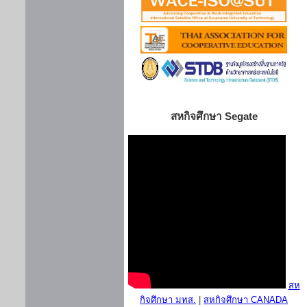
สหกิจศึกษา Segate
สห
กิจศึกษา มทส.
|
สหกิจศึกษา CANADA