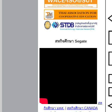
สหกิจศึกษา Segate
สห
กิจศึกษา มทส.
|
สหกิจศึกษา CANADA