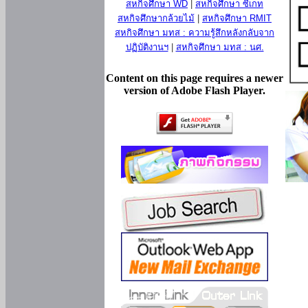
สหกิจศึกษา WD
|
สหกิจศึกษา ซีเกท
สหกิจศึกษากล้วยไม้
|
สหกิจศึกษา RMIT
สหกิจศึกษา มทส : ความรู้สึกหลังกลับจาก
ปฏิบัติงานฯ
|
สหกิจศึกษา มทส : นศ.
Content on this page requires a newer
version of Adobe Flash Player.