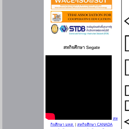
สหกิจศึกษา Segate
สห
กิจศึกษา มทส.
|
สหกิจศึกษา CANADA