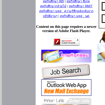
สหกิจศึกษา WD
|
สหกิจศึกษา ซีเกท
สหกิจศึกษากล้วยไม้
|
สหกิจศึกษา RMIT
สหกิจศึกษา มทส : ความรู้สึกหลังกลับจาก
ปฏิบัติงานฯ
|
สหกิจศึกษา มทส : นศ.
Content on this page requires a newer
version of Adobe Flash Player.