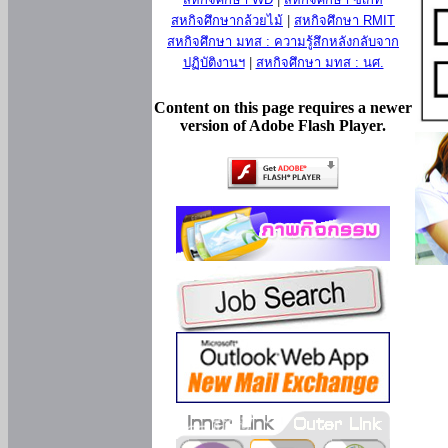
สหกิจศึกษากล้วยไม้
|
สหกิจศึกษา RMIT
สหกิจศึกษา มทส : ความรู้สึกหลังกลับจาก
ปฏิบัติงานฯ
|
สหกิจศึกษา มทส : นศ.
Content on this page requires a newer
version of Adobe Flash Player.