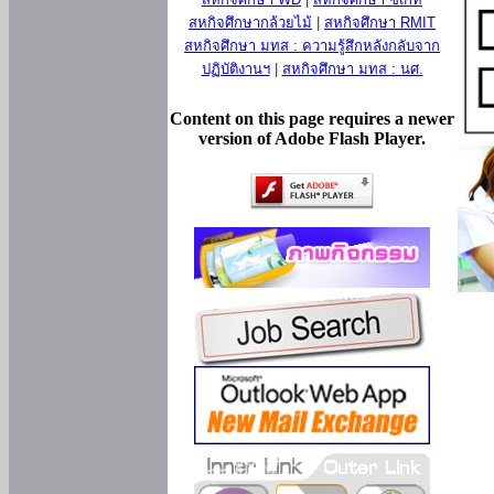
สหกิจศึกษากล้วยไม้
|
สหกิจศึกษา RMIT
สหกิจศึกษา มทส : ความรู้สึกหลังกลับจาก
ปฏิบัติงานฯ
|
สหกิจศึกษา มทส : นศ.
Content on this page requires a newer
version of Adobe Flash Player.