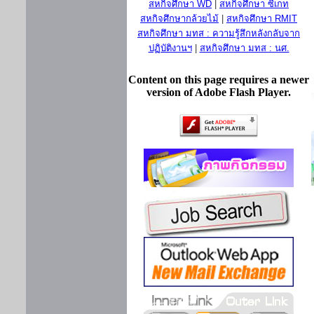
สหกิจศึกษา WD
|
สหกิจศึกษา ซีเกท
สหกิจศึกษากล้วยไม้
|
สหกิจศึกษา RMIT
สหกิจศึกษา มทส : ความรู้สึกหลังกลับจาก
ปฏิบัติงานฯ
|
สหกิจศึกษา มทส : นศ.
Content on this page requires a newer
version of Adobe Flash Player.