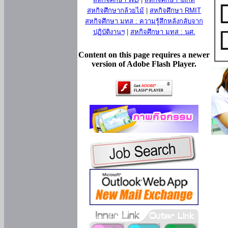
สหกิจศึกษากล้วยไม้
|
สหกิจศึกษา RMIT
สหกิจศึกษา มทส : ความรู้สึกหลังกลับจาก
ปฏิบัติงานฯ
|
สหกิจศึกษา มทส : นศ.
Content on this page requires a newer
version of Adobe Flash Player.