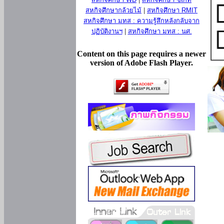
สหกิจศึกษากล้วยไม้
|
สหกิจศึกษา RMIT
สหกิจศึกษา มทส : ความรู้สึกหลังกลับจาก
ปฏิบัติงานฯ
|
สหกิจศึกษา มทส : นศ.
Content on this page requires a newer
version of Adobe Flash Player.