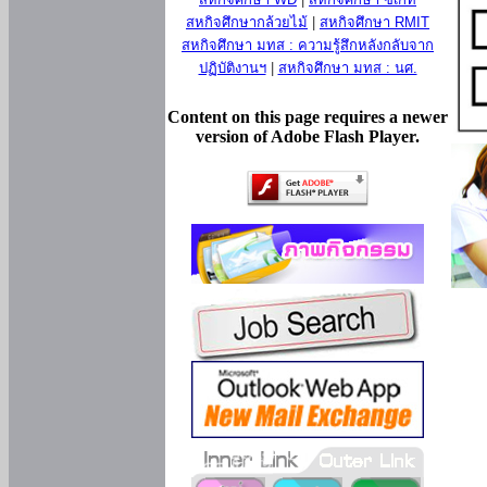
สหกิจศึกษากล้วยไม้
|
สหกิจศึกษา RMIT
สหกิจศึกษา มทส : ความรู้สึกหลังกลับจาก
ปฏิบัติงานฯ
|
สหกิจศึกษา มทส : นศ.
Content on this page requires a newer
version of Adobe Flash Player.