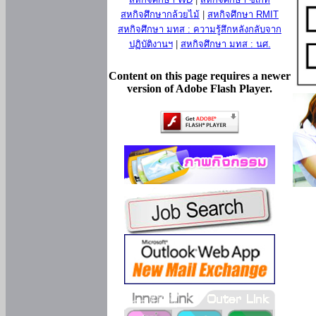
สหกิจศึกษากล้วยไม้
|
สหกิจศึกษา RMIT
สหกิจศึกษา มทส : ความรู้สึกหลังกลับจาก
ปฏิบัติงานฯ
|
สหกิจศึกษา มทส : นศ.
Content on this page requires a newer
version of Adobe Flash Player.