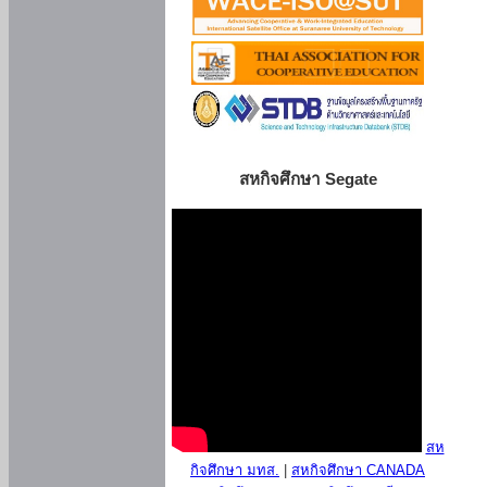
สหกิจศึกษา Segate
สห
กิจศึกษา มทส.
|
สหกิจศึกษา CANADA