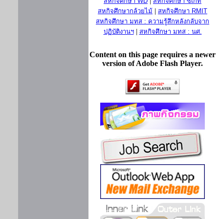
สหกิจศึกษา WD
|
สหกิจศึกษา ซีเกท
สหกิจศึกษากล้วยไม้
|
สหกิจศึกษา RMIT
สหกิจศึกษา มทส : ความรู้สึกหลังกลับจาก
ปฏิบัติงานฯ
|
สหกิจศึกษา มทส : นศ.
Content on this page requires a newer
version of Adobe Flash Player.