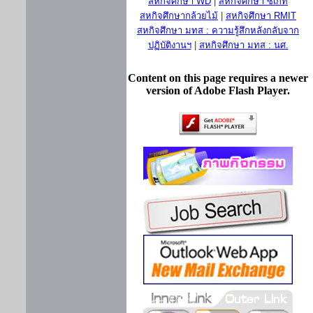
สหกิจศึกษา WD
|
สหกิจศึกษา ซีเกท
สหกิจศึกษากล้วยไม้
|
สหกิจศึกษา RMIT
สหกิจศึกษา มทส : ความรู้สึกหลังกลับจาก
ปฏิบัติงานฯ
|
สหกิจศึกษา มทส : นศ.
Content on this page requires a newer
version of Adobe Flash Player.