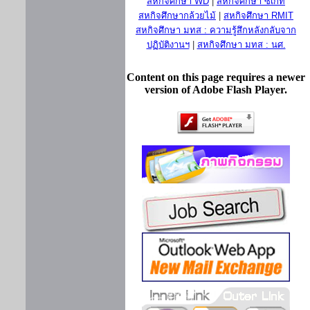
สหกิจศึกษา WD
|
สหกิจศึกษา ซีเกท
สหกิจศึกษากล้วยไม้
|
สหกิจศึกษา RMIT
สหกิจศึกษา มทส : ความรู้สึกหลังกลับจาก
ปฏิบัติงานฯ
|
สหกิจศึกษา มทส : นศ.
Content on this page requires a newer
version of Adobe Flash Player.