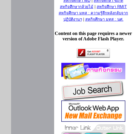
สหกิจศึกษา WD
|
สหกิจศึกษา ซีเกท
สหกิจศึกษากล้วยไม้
|
สหกิจศึกษา RMIT
สหกิจศึกษา มทส : ความรู้สึกหลังกลับจาก
ปฏิบัติงานฯ
|
สหกิจศึกษา มทส : นศ.
Content on this page requires a newer
version of Adobe Flash Player.