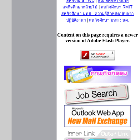
สหกิจศึกษา WD
|
สหกิจศึกษา ซีเกท
สหกิจศึกษากล้วยไม้
|
สหกิจศึกษา RMIT
สหกิจศึกษา มทส : ความรู้สึกหลังกลับจาก
ปฏิบัติงานฯ
|
สหกิจศึกษา มทส : นศ.
Content on this page requires a newer
version of Adobe Flash Player.