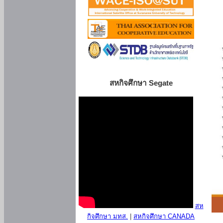
สหกิจศึกษา Segate
สห
กิจศึกษา มทส.
|
สหกิจศึกษา CANADA