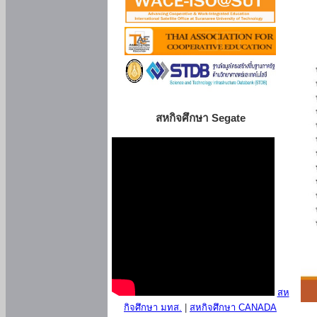
สหกิจศึกษา Segate
สห
กิจศึกษา มทส.
|
สหกิจศึกษา CANADA