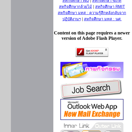
สหกิจศึกษา WD
|
สหกิจศึกษา ซีเกท
สหกิจศึกษากล้วยไม้
|
สหกิจศึกษา RMIT
สหกิจศึกษา มทส : ความรู้สึกหลังกลับจาก
ปฏิบัติงานฯ
|
สหกิจศึกษา มทส : นศ.
Content on this page requires a newer
version of Adobe Flash Player.