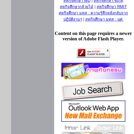
สหกิจศึกษา WD
|
สหกิจศึกษา ซีเกท
สหกิจศึกษากล้วยไม้
|
สหกิจศึกษา RMIT
สหกิจศึกษา มทส : ความรู้สึกหลังกลับจาก
ปฏิบัติงานฯ
|
สหกิจศึกษา มทส : นศ.
Content on this page requires a newer
version of Adobe Flash Player.