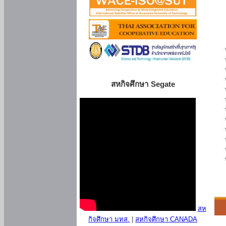
สหกิจศึกษา Segate
สห
กิจศึกษา มทส.
|
สหกิจศึกษา CANADA