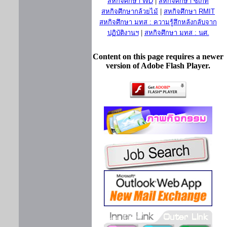
สหกิจศึกษา WD
|
สหกิจศึกษา ซีเกท
สหกิจศึกษากล้วยไม้
|
สหกิจศึกษา RMIT
สหกิจศึกษา มทส : ความรู้สึกหลังกลับจาก
ปฏิบัติงานฯ
|
สหกิจศึกษา มทส : นศ.
Content on this page requires a newer
version of Adobe Flash Player.