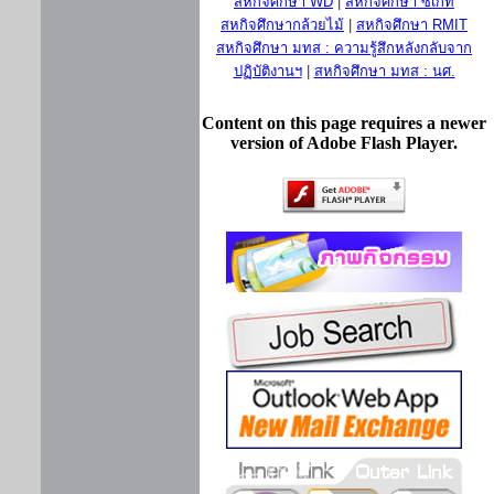
สหกิจศึกษา WD
|
สหกิจศึกษา ซีเกท
สหกิจศึกษากล้วยไม้
|
สหกิจศึกษา RMIT
สหกิจศึกษา มทส : ความรู้สึกหลังกลับจาก
ปฏิบัติงานฯ
|
สหกิจศึกษา มทส : นศ.
Content on this page requires a newer
version of Adobe Flash Player.