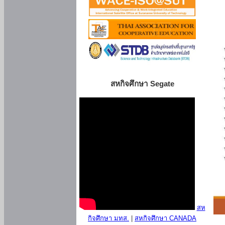
สหกิจศึกษา Segate
สห
กิจศึกษา มทส.
|
สหกิจศึกษา CANADA