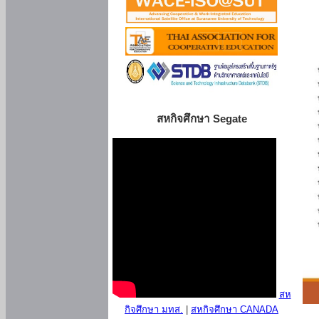
สหกิจศึกษา Segate
สห
กิจศึกษา มทส.
|
สหกิจศึกษา CANADA