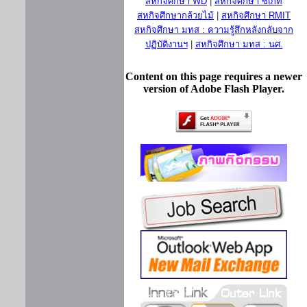
สหกิจศึกษา WD
|
สหกิจศึกษา ซีเกท
สหกิจศึกษากล้วยไม้
|
สหกิจศึกษา RMIT
สหกิจศึกษา มทส : ความรู้สึกหลังกลับจาก
ปฏิบัติงานฯ
|
สหกิจศึกษา มทส : นศ.
Content on this page requires a newer
version of Adobe Flash Player.