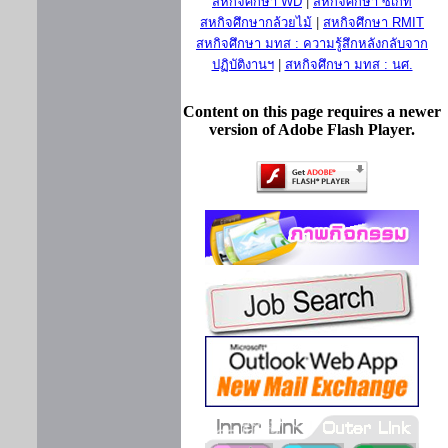
สหกิจศึกษา WD
|
สหกิจศึกษา ซีเกท
สหกิจศึกษากล้วยไม้
|
สหกิจศึกษา RMIT
สหกิจศึกษา มทส : ความรู้สึกหลังกลับจาก
ปฏิบัติงานฯ
|
สหกิจศึกษา มทส : นศ.
Content on this page requires a newer
version of Adobe Flash Player.