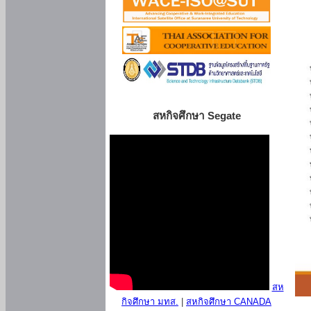
สหกิจศึกษา Segate
สห
กิจศึกษา มทส.
|
สหกิจศึกษา CANADA