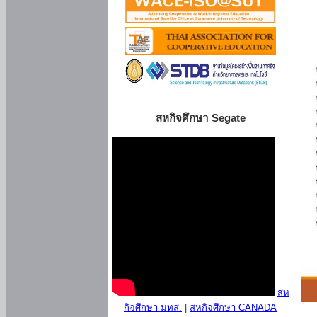
สหกิจศึกษา Segate
สห
กิจศึกษา มทส.
|
สหกิจศึกษา CANADA