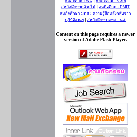
สหกิจศึกษา WD
|
สหกิจศึกษา ซีเกท
สหกิจศึกษากล้วยไม้
|
สหกิจศึกษา RMIT
สหกิจศึกษา มทส : ความรู้สึกหลังกลับจาก
ปฏิบัติงานฯ
|
สหกิจศึกษา มทส : นศ.
Content on this page requires a newer
version of Adobe Flash Player.