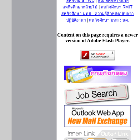
สหกิจศึกษา WD
|
สหกิจศึกษา ซีเกท
สหกิจศึกษากล้วยไม้
|
สหกิจศึกษา RMIT
สหกิจศึกษา มทส : ความรู้สึกหลังกลับจาก
ปฏิบัติงานฯ
|
สหกิจศึกษา มทส : นศ.
Content on this page requires a newer
version of Adobe Flash Player.