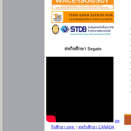
สหกิจศึกษา Segate
สห
กิจศึกษา มทส.
|
สหกิจศึกษา CANADA