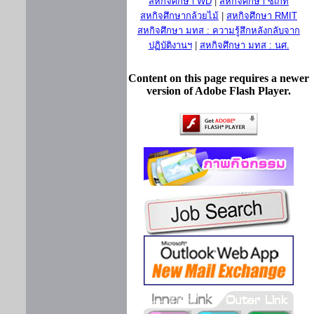
สหกิจศึกษา WD
|
สหกิจศึกษา ซีเกท
สหกิจศึกษากล้วยไม้
|
สหกิจศึกษา RMIT
สหกิจศึกษา มทส : ความรู้สึกหลังกลับจาก
ปฏิบัติงานฯ
|
สหกิจศึกษา มทส : นศ.
Content on this page requires a newer
version of Adobe Flash Player.