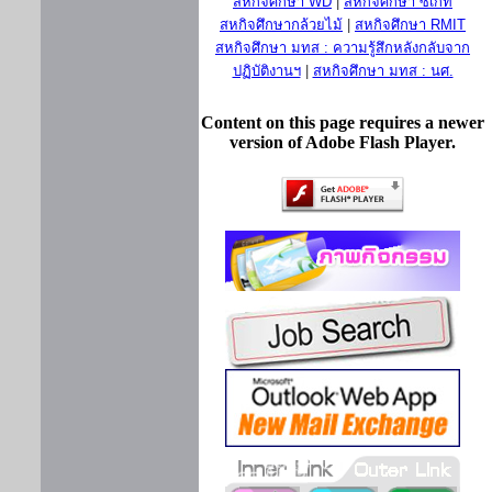
สหกิจศึกษา WD
|
สหกิจศึกษา ซีเกท
สหกิจศึกษากล้วยไม้
|
สหกิจศึกษา RMIT
สหกิจศึกษา มทส : ความรู้สึกหลังกลับจาก
ปฏิบัติงานฯ
|
สหกิจศึกษา มทส : นศ.
Content on this page requires a newer
version of Adobe Flash Player.