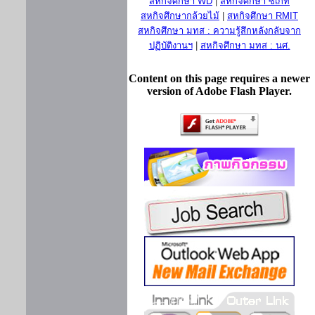
สหกิจศึกษา WD
|
สหกิจศึกษา ซีเกท
สหกิจศึกษากล้วยไม้
|
สหกิจศึกษา RMIT
สหกิจศึกษา มทส : ความรู้สึกหลังกลับจาก
ปฏิบัติงานฯ
|
สหกิจศึกษา มทส : นศ.
Content on this page requires a newer
version of Adobe Flash Player.