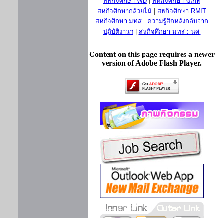
สหกิจศึกษา WD
|
สหกิจศึกษา ซีเกท
สหกิจศึกษากล้วยไม้
|
สหกิจศึกษา RMIT
สหกิจศึกษา มทส : ความรู้สึกหลังกลับจาก
ปฏิบัติงานฯ
|
สหกิจศึกษา มทส : นศ.
Content on this page requires a newer
version of Adobe Flash Player.