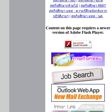
สหกิจศึกษา WD
|
สหกิจศึกษา ซีเกท
สหกิจศึกษากล้วยไม้
|
สหกิจศึกษา RMIT
สหกิจศึกษา มทส : ความรู้สึกหลังกลับจาก
ปฏิบัติงานฯ
|
สหกิจศึกษา มทส : นศ.
Content on this page requires a newer
version of Adobe Flash Player.