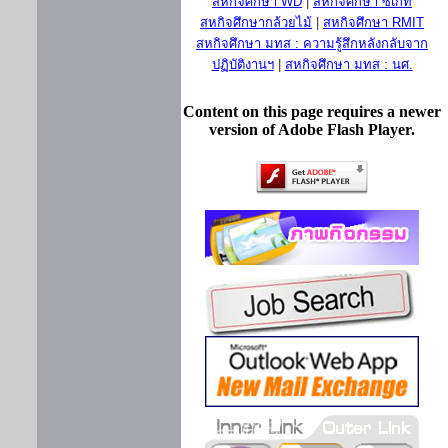
สหกิจศึกษา WD
|
สหกิจศึกษา ซีเกท
สหกิจศึกษากล้วยไม้
|
สหกิจศึกษา RMIT
สหกิจศึกษา มทส : ความรู้สึกหลังกลับจาก
ปฏิบัติงานฯ
|
สหกิจศึกษา มทส : นศ.
Content on this page requires a newer
version of Adobe Flash Player.