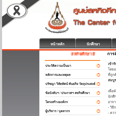
หน้าหลัก
นักศึกษา
การส
สหกิจศึกษา ยินดีต้อนรับ
เข้า
ประวัติความเป็นมา
โดยอ
ที่ถ
หลักการและเหตุผล
สมบู
ปรัชญา วิสัยทัศน์ พันธกิจ วัตถุประสงค์
ร่วม
เพื่
ข้อบังคับฯ / ประกาศฯ สหกิจศึกษา
นักศ
อาจา
โครงสร้างองค์กร
- วิ
ผู้บริหาร / บุคลากร
- คว