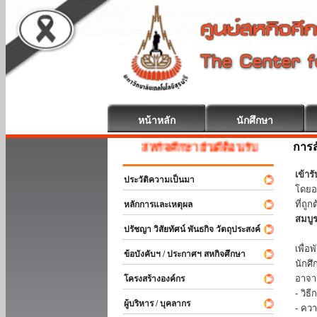
หน้าหลัก
นักศึกษา
การส
สหกิจศึกษา ยินดีต้อนรับ
เข้า
ประวัติความเป็นมา
โดยอ
ที่ถ
หลักการและเหตุผล
สมบู
ปรัชญา วิสัยทัศน์ พันธกิจ วัตถุประสงค์
ร่วม
เพื่
ข้อบังคับฯ / ประกาศฯ สหกิจศึกษา
นักศ
อาจา
โครงสร้างองค์กร
- วิ
ผู้บริหาร / บุคลากร
- คว