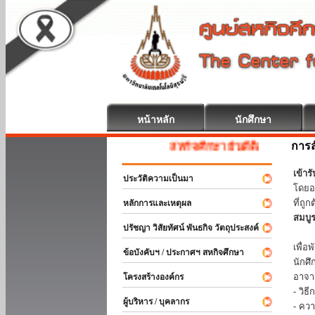
หน้าหลัก
นักศึกษา
การส
สหกิจศึกษา ยินดีต้อนรับ
เข้า
ประวัติความเป็นมา
โดยอ
ที่ถ
หลักการและเหตุผล
สมบู
ปรัชญา วิสัยทัศน์ พันธกิจ วัตถุประสงค์
ร่วม
เพื่
ข้อบังคับฯ / ประกาศฯ สหกิจศึกษา
นักศ
อาจา
โครงสร้างองค์กร
- วิ
ผู้บริหาร / บุคลากร
- คว