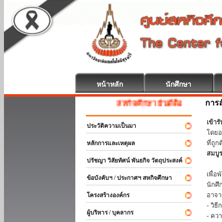
หน้าหลัก
นักศึกษา
การส
สหกิจศึกษา ยินดีต้อนรับ
เข้า
ประวัติความเป็นมา
โดยอ
ที่ถ
หลักการและเหตุผล
สมบู
ปรัชญา วิสัยทัศน์ พันธกิจ วัตถุประสงค์
ร่วม
เพื่
ข้อบังคับฯ / ประกาศฯ สหกิจศึกษา
นักศ
อาจา
โครงสร้างองค์กร
- วิ
ผู้บริหาร / บุคลากร
- คว