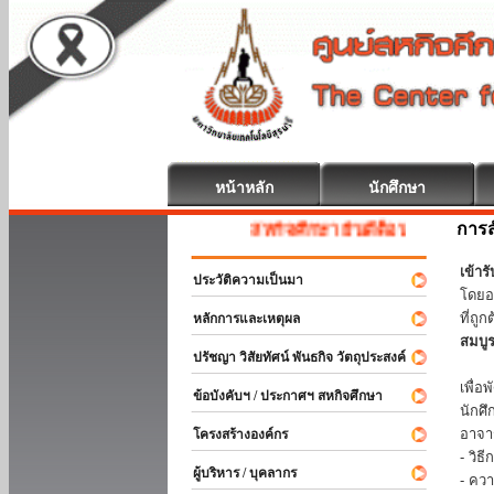
หน้าหลัก
นักศึกษา
การส
สหกิจศึกษา ยินดีต้อนรับ
เข้า
ประวัติความเป็นมา
โดยอ
ที่ถ
หลักการและเหตุผล
สมบู
ปรัชญา วิสัยทัศน์ พันธกิจ วัตถุประสงค์
ร่วม
เพื่
ข้อบังคับฯ / ประกาศฯ สหกิจศึกษา
นักศ
อาจา
โครงสร้างองค์กร
- วิ
ผู้บริหาร / บุคลากร
- คว