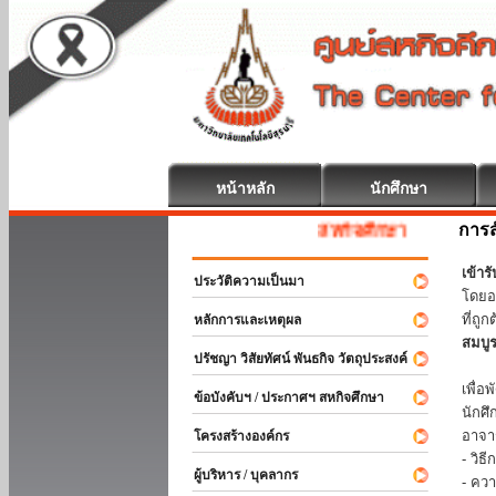
หน้าหลัก
นักศึกษา
การส
สหกิจศึกษา ยินดีต้อนรับ
เข้า
ประวัติความเป็นมา
โดยอ
ที่ถ
หลักการและเหตุผล
สมบู
ปรัชญา วิสัยทัศน์ พันธกิจ วัตถุประสงค์
ร่วม
เพื่
ข้อบังคับฯ / ประกาศฯ สหกิจศึกษา
นักศ
อาจา
โครงสร้างองค์กร
- วิ
ผู้บริหาร / บุคลากร
- คว