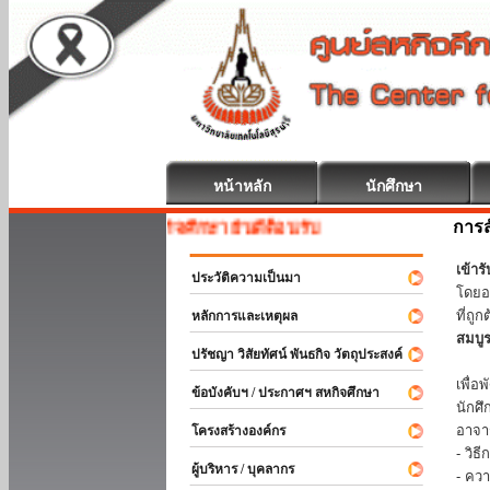
หน้าหลัก
นักศึกษา
การส
สหกิจศึกษา ยินดีต้อนรับ
เข้า
ประวัติความเป็นมา
โดยอ
ที่ถ
หลักการและเหตุผล
สมบู
ปรัชญา วิสัยทัศน์ พันธกิจ วัตถุประสงค์
ร่วม
เพื่
ข้อบังคับฯ / ประกาศฯ สหกิจศึกษา
นักศ
อาจา
โครงสร้างองค์กร
- วิ
ผู้บริหาร / บุคลากร
- คว