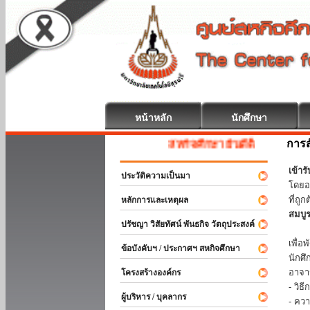
หน้าหลัก
นักศึกษา
การส
สหกิจศึกษา ยินดีต้อนรับ
เข้า
ประวัติความเป็นมา
โดยอ
ที่ถ
หลักการและเหตุผล
สมบู
ปรัชญา วิสัยทัศน์ พันธกิจ วัตถุประสงค์
ร่วม
เพื่
ข้อบังคับฯ / ประกาศฯ สหกิจศึกษา
นักศ
อาจา
โครงสร้างองค์กร
- วิ
ผู้บริหาร / บุคลากร
- คว