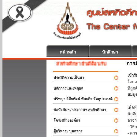
หน้าหลัก
นักศึกษา
การส
สหกิจศึกษา ยินดีต้อนรับ
เข้า
ประวัติความเป็นมา
โดยอ
ที่ถ
หลักการและเหตุผล
สมบู
ปรัชญา วิสัยทัศน์ พันธกิจ วัตถุประสงค์
ร่วม
เพื่
ข้อบังคับฯ / ประกาศฯ สหกิจศึกษา
นักศ
อาจา
โครงสร้างองค์กร
- วิ
ผู้บริหาร / บุคลากร
- คว