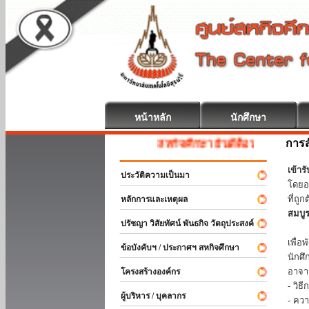
หน้าหลัก
นักศึกษา
การส
สหกิจศึกษา ยินดีต้อนรับ
เข้า
ประวัติความเป็นมา
โดยอ
ที่ถ
หลักการและเหตุผล
สมบู
ปรัชญา วิสัยทัศน์ พันธกิจ วัตถุประสงค์
ร่วม
เพื่
ข้อบังคับฯ / ประกาศฯ สหกิจศึกษา
นักศ
อาจา
โครงสร้างองค์กร
- วิ
ผู้บริหาร / บุคลากร
- คว